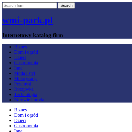
wmi-park.pl
Internetowy katalog firm
Biznes
Dom i ogród
Dzieci
Gastronomia
Inne
Moda i styl
Motoryzacja
Przemysł
Rozrywka
Technologia
Zdrowie i uroda
Biznes
Dom i ogród
Dzieci
Gastronomia
Inne