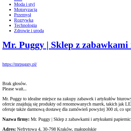
Moda i styl
Motoryzacja
Przemysł
Rozrywka
Technologia
Zdrowie i uroda
Mr. Puggy | Sklep z zabawkami 
https://mrpuggy.pl/
Brak głosów.
Please wait...
Mr. Puggy to idealne miejsce na zakupy zabawek i artykułów biurowy
ofercie znajdują się produkty od renomowanych marek, takich jak L
oferuje także darmową dostawę dla zamówień powyżej 300 zł, co spraw
Nazwa firmy:
Mr. Puggy | Sklep z zabawkami i artykułami papiern
Adres:
Nefrytowa 4
,
30-798 Kraków
,
małopolskie