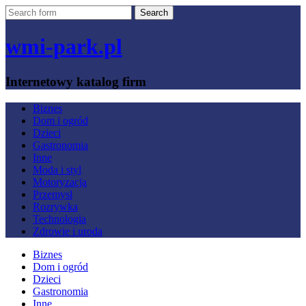
wmi-park.pl
Internetowy katalog firm
Biznes
Dom i ogród
Dzieci
Gastronomia
Inne
Moda i styl
Motoryzacja
Przemysł
Rozrywka
Technologia
Zdrowie i uroda
Biznes
Dom i ogród
Dzieci
Gastronomia
Inne