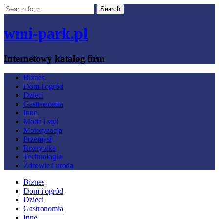
wmi-park.pl
Internetowy katalog firm
Biznes
Dom i ogród
Dzieci
Gastronomia
Inne
Moda i styl
Motoryzacja
Przemysł
Rozrywka
Technologia
Zdrowie i uroda
Biznes
Dom i ogród
Dzieci
Gastronomia
Inne