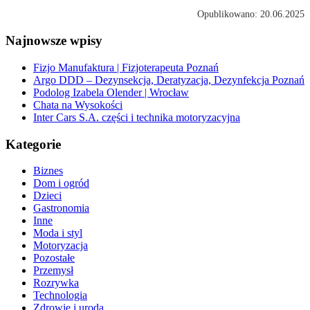
Opublikowano: 20.06.2025
Najnowsze wpisy
Fizjo Manufaktura | Fizjoterapeuta Poznań
Argo DDD – Dezynsekcja, Deratyzacja, Dezynfekcja Poznań
Podolog Izabela Olender | Wrocław
Chata na Wysokości
Inter Cars S.A. części i technika motoryzacyjna
Kategorie
Biznes
Dom i ogród
Dzieci
Gastronomia
Inne
Moda i styl
Motoryzacja
Pozostałe
Przemysł
Rozrywka
Technologia
Zdrowie i uroda